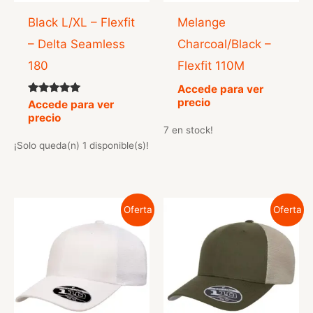
Black L/XL – Flexfit
Melange
– Delta Seamless
Charcoal/Black –
180
Flexfit 110M
Accede para ver
precio
Valorado
Accede para ver
con
precio
5.00
7 en stock!
de 5
¡Solo queda(n) 1 disponible(s)!
Oferta
Oferta