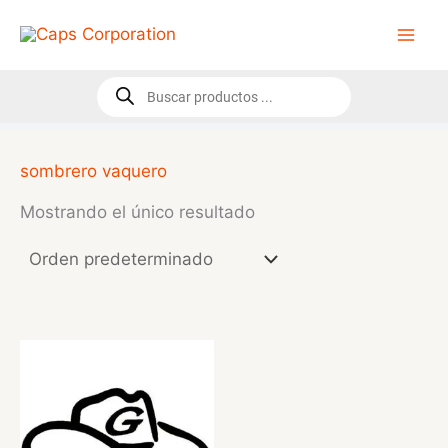
Ir
al
contenido
Búsqueda
de
productos
sombrero vaquero
Mostrando el único resultado