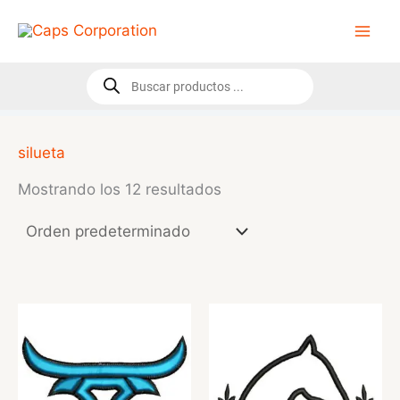
Ir
al
contenido
Búsqueda
de
productos
silueta
Mostrando los 12 resultados