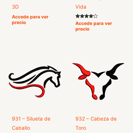
3D
Vida
Accede para ver
precio
Valorado
Accede para ver
con
precio
4.00
de 5
931 – Silueta de
932 – Cabeza de
Caballo
Toro