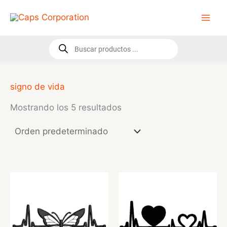
Ir
al
contenido
Búsqueda
de
productos
signo de vida
Mostrando los 5 resultados