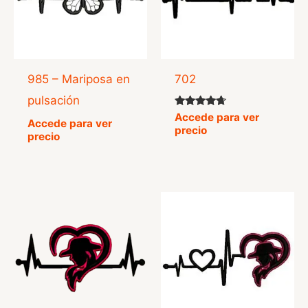
985 – Mariposa en
702
pulsación
Valorado
Accede para ver
Accede para ver
con
precio
4.50
precio
de 5