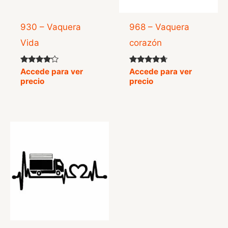
930 – Vaquera
968 – Vaquera
Vida
corazón
Valorado
Valorado
Accede para ver
Accede para ver
con
con
precio
precio
4.00
4.50
de 5
de 5