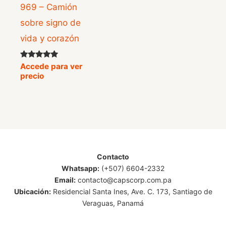
969 – Camión
sobre signo de
vida y corazón
Valorado
Accede para ver
con
precio
5.00
de 5
Contacto
Whatsapp:
(+507) 6604-2332
Email:
contacto@capscorp.com.pa
Ubicación:
Residencial Santa Ines, Ave. C. 173, Santiago de
Veraguas, Panamá