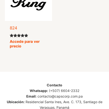
824
Valorado
Accede para ver
con
precio
5.00
de 5
Contacto
Whatsapp:
(+507) 6604-2332
Email:
contacto@capscorp.com.pa
Ubicación:
Residencial Santa Ines, Ave. C. 173, Santiago de
Veraguas, Panamá