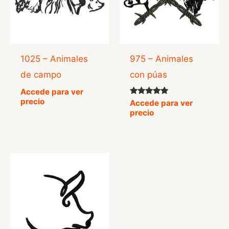
1025 – Animales
975 – Animales
de campo
con púas
Accede para ver
precio
Valorado
Accede para ver
con
precio
5.00
de 5