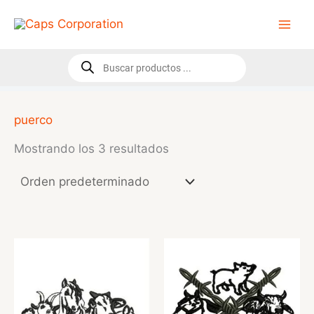
Ir
al
contenido
Búsqueda
de
productos
puerco
Mostrando los 3 resultados