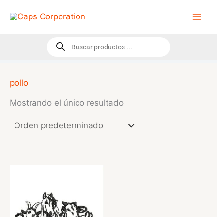
Ir
al
contenido
Búsqueda
de
productos
pollo
Mostrando el único resultado