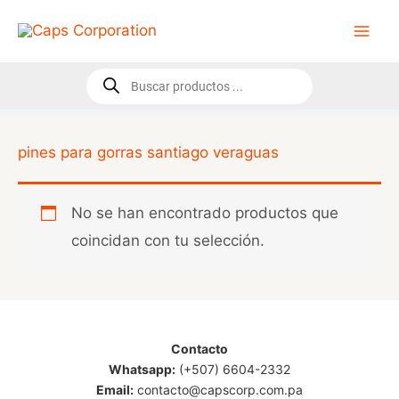
Ir
al
contenido
Búsqueda
de
productos
pines para gorras santiago veraguas
No se han encontrado productos que
coincidan con tu selección.
Contacto
Whatsapp:
(+507) 6604-2332
Email:
contacto@capscorp.com.pa