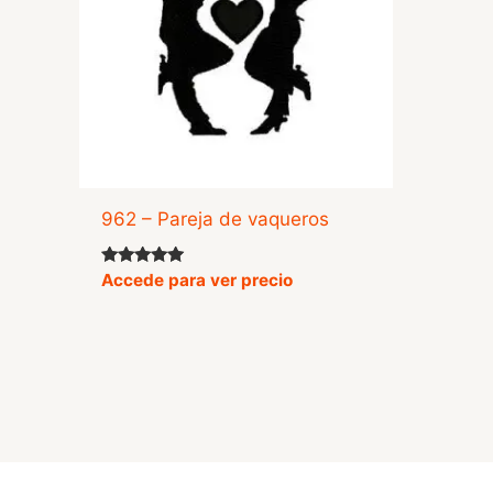
962 – Pareja de vaqueros
Valorado
Accede para ver precio
con
5.00
de 5