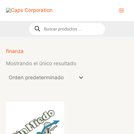
Ir
al
contenido
Búsqueda
de
productos
finanza
Mostrando el único resultado