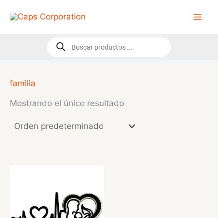
Ir
al
contenido
Búsqueda
de
productos
familia
Mostrando el único resultado