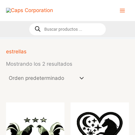
Ir
al
contenido
Búsqueda
de
productos
estrellas
Mostrando los 2 resultados