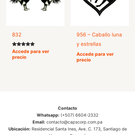
832
956 – Caballo luna
y estrellas
Valorado
Accede para ver
Accede para ver
con
precio
5.00
precio
de 5
Contacto
Whatsapp:
(+507) 6604-2332
Email:
contacto@capscorp.com.pa
Ubicación:
Residencial Santa Ines, Ave. C. 173, Santiago de