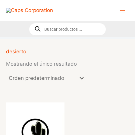
Ir
al
contenido
Búsqueda
de
productos
desierto
Mostrando el único resultado