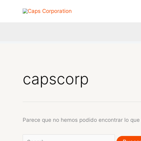
Ir
al
contenido
capscorp
Parece que no hemos podido encontrar lo qu
Buscar