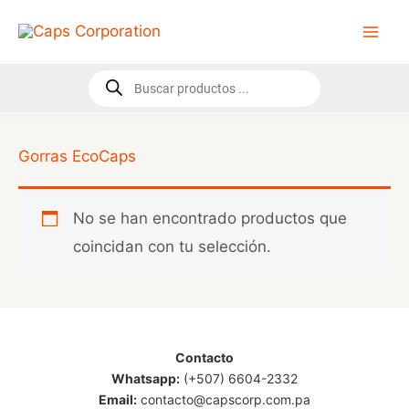
Ir
al
contenido
Búsqueda
de
productos
Gorras EcoCaps
No se han encontrado productos que
coincidan con tu selección.
Contacto
Whatsapp:
(+507) 6604-2332
Email:
contacto@capscorp.com.pa